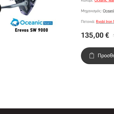
Καλάμι:
Oceanic Tea
Μηχανισμός:
Oceani
Πετονιά:
Ryobi Iro
135,00
€
Προσθή