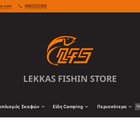
ore.com
6982332369
LEKKAS FISHIN STORE
oπλισμός Σκαφών
Είδη Camping
Περισσότερα