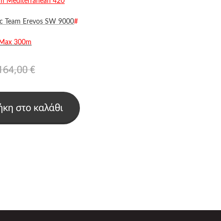
m Mediterranean 420
c Team Erevos SW 9000
#
n Max 300m
164,00
€
κη στο καλάθι