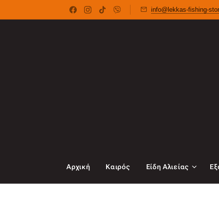
info@lekkas-fishing-st
Αρχική
Καιρός
Είδη Αλιείας
Εξ