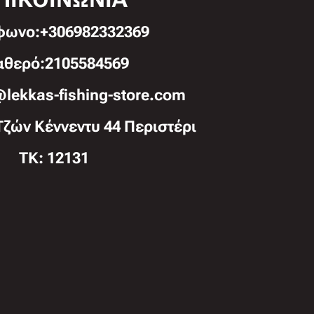
φωνo:+306982332369
αθερό:2105584569
@lekkas-fishing-store.com
Τζών Κέννεντυ 44 Περιστέρι
TK: 12131