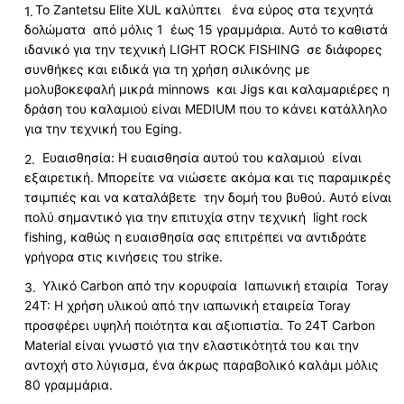
Το Zantetsu Elite XUL καλύπτει ένα εύρος στα τεχνητά
δολώματα από μόλις 1 έως 15 γραμμάρια. Αυτό το καθιστά
ιδανικό για την τεχνική LIGHT ROCK FISHING σε διάφορες
συνθήκες και ειδικά για τη χρήση σιλικόνης με
μολυβοκεφαλή μικρά minnows και Jigs και καλαμαριέρες η
δράση του καλαμιού είναι MEDIUM που το κάνει κατάλληλο
για την τεχνική του Eging.
Ευαισθησία: Η ευαισθησία αυτού του καλαμιού είναι
εξαιρετική. Μπορείτε να νιώσετε ακόμα και τις παραμικρές
τσιμπιές και να καταλάβετε την δομή του βυθού. Αυτό είναι
πολύ σημαντικό για την επιτυχία στην τεχνική light rock
fishing, καθώς η ευαισθησία σας επιτρέπει να αντιδράτε
γρήγορα στις κινήσεις του strike.
Υλικό Carbon από την κορυφαία Ιαπωνική εταιρία Toray
24T: Η χρήση υλικού από την ιαπωνική εταιρεία Toray
προσφέρει υψηλή ποιότητα και αξιοπιστία. Το 24T Carbon
Material είναι γνωστό για την ελαστικότητά του και την
αντοχή στο λύγισμα, ένα άκρως παραβολικό καλάμι μόλις
80 γραμμάρια.