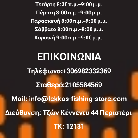
Τετάρτη 8:30 π.μ.–9:00 μ.μ.
Πέμπτη 8:00 π.μ.–9:00 μ.μ.
Παρασκευή 8:00 π.μ.–9:00 μ.μ.
Σάββατο 8:00 π.μ.–9:00 μ.μ.
Κυριακή 9:00 π.μ.–9:00 μ.μ.
ΕΠΙΚΟΙΝΩΝΙΑ
Τηλέφωνo:+306982332369
Σταθερό:2105584569
Mail: info@lekkas-fishing-store.com
Διεύθυνση: Τζών Κέννεντυ 44 Περιστέρι
TK: 12131