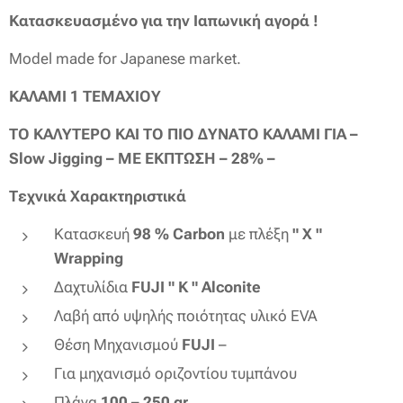
Κατασκευασμένο για την Ιαπωνική αγορά !
Model made for Japanese market.
KΑΛΑΜΙ 1 ΤΕΜΑΧΙΟΥ
ΤO ΚΑΛΥΤΕΡΟ ΚΑΙ ΤΟ ΠΙΟ ΔΥΝΑΤΟ ΚΑΛΑΜΙ ΓΙΑ –
Slow Jigging – ME ΕΚΠΤΩΣΗ – 28% –
Tεχνικά Χαρακτηριστικά
Κατασκευή
98 % Carbon
με πλέξη
" X "
Wrapping
Δαχτυλίδια
FUJI " K " Alconite
Λαβή από υψηλής ποιότητας υλικό EVA
Θέση Μηχανισμού
FUJΙ
–
Για μηχανισμό οριζοντίου τυμπάνου
Πλάνα
100 – 250 gr