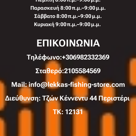
Παρασκευή 8:00 π.μ.–9:00 μ.μ.
Σάββατο 8:00 π.μ.–9:00 μ.μ.
Κυριακή 9:00 π.μ.–9:00 μ.μ.
ΕΠΙΚΟΙΝΩΝΙΑ
Τηλέφωνo:+306982332369
Σταθερό:2105584569
Mail: info@lekkas-fishing-store.com
Διεύθυνση: Τζών Κέννεντυ 44 Περιστέρι
TK: 12131